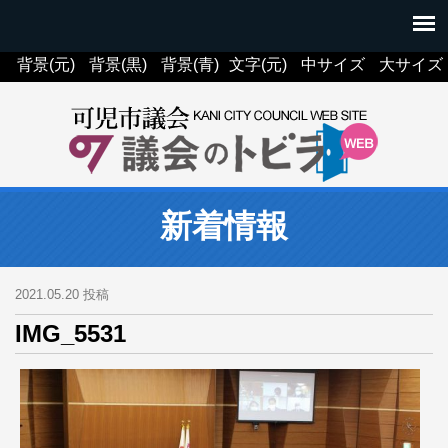
背景(元)
背景(黒)
背景(青)
文字(元)
中サイズ
大サイズ
新着情報
2021.05.20 投稿
IMG_5531