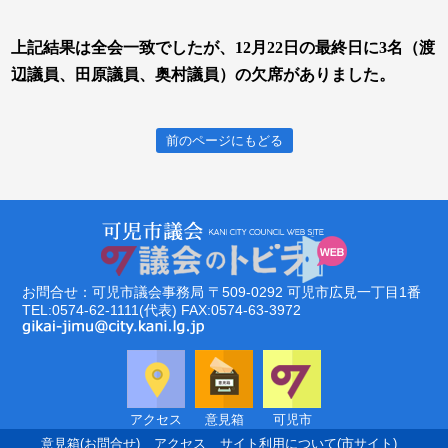
上記結果は全会一致でしたが、12月22日の最終日に3名（渡
辺議員、田原議員、奥村議員）の欠席がありました。
前のページにもどる
お問合せ：可児市議会事務局
〒509-0292
可児市広見一丁目1番
TEL:0574-62-1111(代表)
FAX:0574-63-3972
アクセス
意見箱
可児市
意見箱(お問合せ)
アクセス
サイト利用について(市サイト)