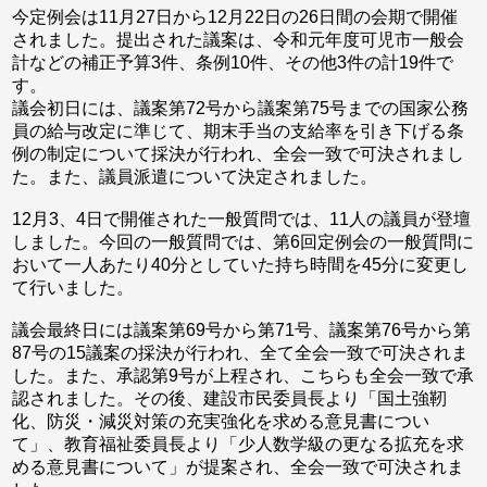
今定例会は11月27日から12月22日の26日間の会期で開催
されました。提出された議案は、令和元年度可児市一般会
計などの補正予算3件、条例10件、その他3件の計19件で
す。
議会初日には、議案第72号から議案第75号までの国家公務
員の給与改定に準じて、期末手当の支給率を引き下げる条
例の制定について採決が行われ、全会一致で可決されまし
た。また、議員派遣について決定されました。
12月3、4日で開催された一般質問では、11人の議員が登壇
しました。今回の一般質問では、第6回定例会の一般質問に
おいて一人あたり40分としていた持ち時間を45分に変更し
て行いました。
議会最終日には議案第69号から第71号、議案第76号から第
87号の15議案の採決が行われ、全て全会一致で可決されま
した。また、承認第9号が上程され、こちらも全会一致で承
認されました。その後、建設市民委員長より「国土強靭
化、防災・減災対策の充実強化を求める意見書につい
て」、教育福祉委員長より「少人数学級の更なる拡充を求
める意見書について」が提案され、全会一致で可決されま