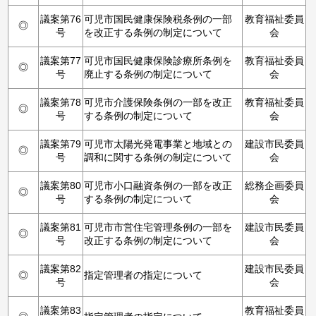
議案第76
可児市国民健康保険税条例の一部
教育福祉委員
◎
号
を改正する条例の制定について
会
議案第77
可児市国民健康保険診療所条例を
教育福祉委員
◎
号
廃止する条例の制定について
会
議案第78
可児市介護保険条例の一部を改正
教育福祉委員
◎
号
する条例の制定について
会
議案第79
可児市太陽光発電事業と地域との
建設市民委員
◎
号
調和に関する条例の制定について
会
議案第80
可児市小口融資条例の一部を改正
総務企画委員
◎
号
する条例の制定について
会
議案第81
可児市市営住宅管理条例の一部を
建設市民委員
◎
号
改正する条例の制定について
会
議案第82
建設市民委員
◎
指定管理者の指定について
号
会
議案第83
教育福祉委員