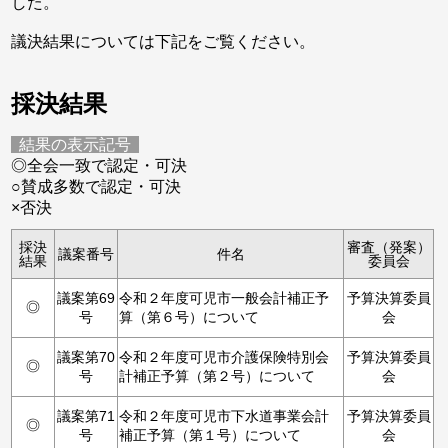
した。
議決結果については下記をご覧ください。
採決結果
結果の表示記号
◎全会一致で認定・可決
○賛成多数で認定・可決
×否決
採決
審査（発案）
議案番号
件名
結果
委員会
議案第69
令和２年度可児市一般会計補正予
予算決算委員
◎
号
算（第６号）について
会
議案第70
令和２年度可児市介護保険特別会
予算決算委員
◎
号
計補正予算（第２号）について
会
議案第71
令和２年度可児市下水道事業会計
予算決算委員
◎
号
補正予算（第１号）について
会