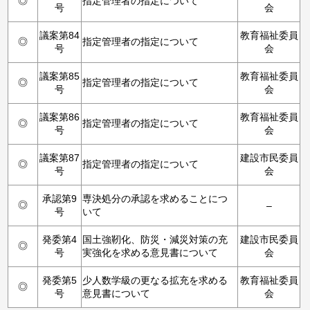
◎
指定管理者の指定について
号
会
議案第84
教育福祉委員
◎
指定管理者の指定について
号
会
議案第85
教育福祉委員
◎
指定管理者の指定について
号
会
議案第86
教育福祉委員
◎
指定管理者の指定について
号
会
議案第87
建設市民委員
◎
指定管理者の指定について
号
会
承認第9
専決処分の承認を求めることにつ
◎
–
号
いて
発委第4
国土強靭化、防災・減災対策の充
建設市民委員
◎
号
実強化を求める意見書について
会
発委第5
少人数学級の更なる拡充を求める
教育福祉委員
◎
号
意見書について
会