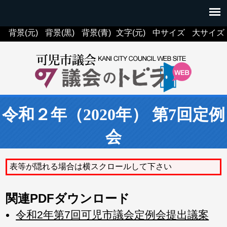
背景(元)
背景(黒)
背景(青)
文字(元)
中サイズ
大サイズ
令和２年（2020年） 第7回定例
会
表等が隠れる場合は横スクロールして下さい
関連PDFダウンロード
令和2年第7回可児市議会定例会提出議案