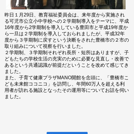
昨日１月29日、教育福祉委員会は、来年度から実施され
る可児市公立小中学校への２学期制導入をテーマに、平成
16年度から2学期制を導入している豊田市と平成19年度か
ら一旦は２学期制を導入しておられましたが、平成32年
度から３学期制に戻すという決断をされた豊橋市の２市の
取り組みについて視察を行いました。
２学期制、３学期制それぞれ長所・短所はありますが、子
どもたちの学校生活の充実のために必要な見直し・改善で
あるという共通認識が前提だということを改めて感じてき
ました。
また、子育て健康プラザMANO開館を念頭に、「豊橋市こ
ども未来館ココニコ」を訪問し、年間60万人を超える利
用者が訪れる施設となったその運用等についてお話を伺い
ました。