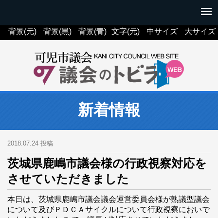
背景(元)
背景(黒)
背景(青)
文字(元)
中サイズ
大サイズ
新着情報
2018.07.24 投稿
茨城県鹿嶋市議会様の行政視察対応を
させていただきました
本日は、茨城県鹿嶋市議会議会運営委員会様が熟議型議会
について及びＰＤＣＡサイクルについて行政視察においで