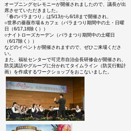
オープニングセレモニーが開催されましたので、議長が出
席させていただきました。
「春のバラまつり」は5/13から6/18まで開催され、
○世界の薔薇市場＆カフェ（バラまつり期間中の土・日曜
日（6/17,18除く））
○ナイトローズカーデン（バラまつり期間中の土曜日
（6/17除く））
などのイベントが開催されますので、ぜひご来場くださ
い。
また、福祉センターで可児市自治会長研修会が開催され、
防災講話やグループに分かれてタイムライン（防災行動計
画）を作成するワークショップをおこないました。