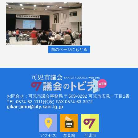
前のページにもどる
お問合せ：可児市議会事務局
〒509-0292
可児市広見一丁目1番
TEL:0574-62-1111(代表)
FAX:0574-63-3972
アクセス
意見箱
可児市