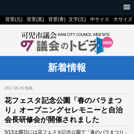
背景(元)
背景(黒)
背景(青)
文字(元)
中サイズ
大サイズ
新着情報
2017.05.15 投稿
花フェスタ記念公園「春のバラまつ
り」オープニングセレモニーと自治
会長研修会が開催されました
5/13土曜日には花フェスタ記念公園で「春のバラまつり」